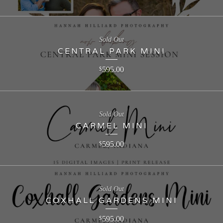
Sold Out
CENTRAL PARK MINI
595.00
$
Sold Out
CARMEL MINI
595.00
$
Sold Out
COXHALL GARDENS MINI
595.00
$